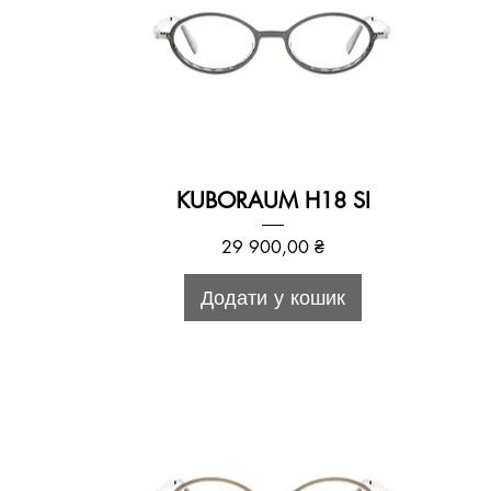
KUBORAUM H18 SI
Ціна
29 900,00 ₴
Додати у кошик