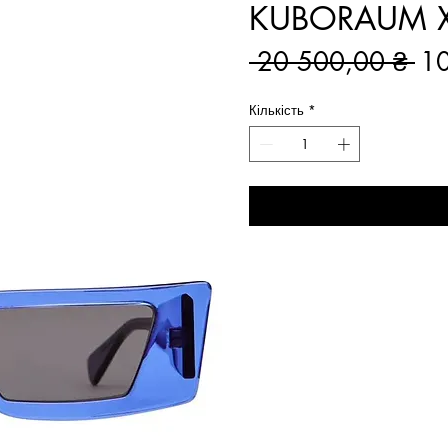
KUBORAUM X
Зв
 20 500,00 ₴ 
10
ці
Кількість
*