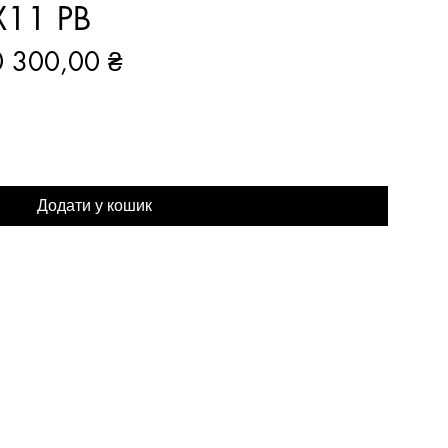
11 PB
ичайна
За
 300,00 ₴
на
розпродажем
Додати у кошик