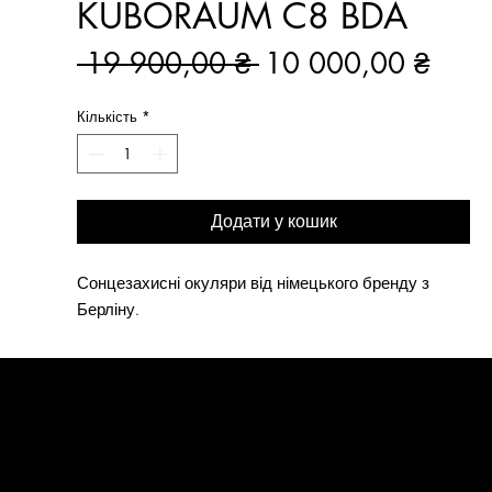
KUBORAUM C8 BDA
Звичайна
За
 19 900,00 ₴ 
10 000,00 ₴
ціна
розп
Кількість
*
Додати у кошик
Сонцезахисні окуляри від німецького бренду з 
Берліну.
МЕНЮ