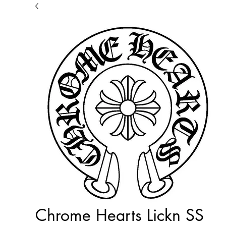
Chrome Hearts Lickn SS