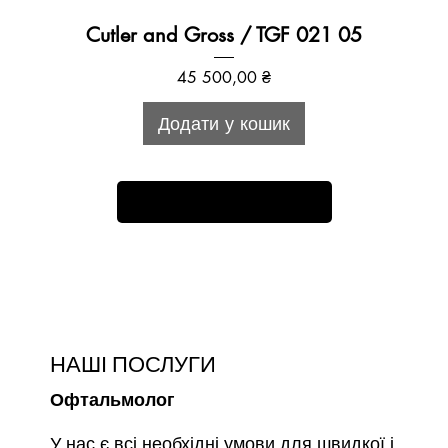
Cutler and Gross / TGF 021 05
Ціна
45 500,00 ₴
Додати у кошик
Більше товарів
НАШІ ПОСЛУГИ
Офтальмолог
У нас є всі необхідні умови для швидкої і