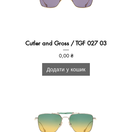
Cutler and Gross / TGF 027 03
Ціна
0,00 ₴
Додати у кошик